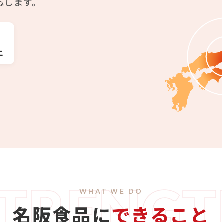
応します。
上
TRENG
WHAT WE DO
名阪食品に
できること