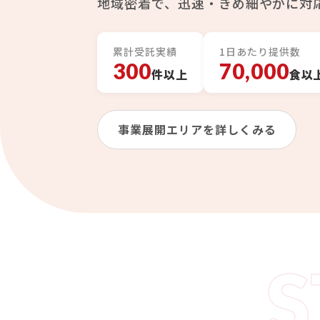
地域密着で、迅速・きめ細やかに対
累計受託実績
1日あたり提供数
300
70,000
件以上
食以
事業展開エリアを詳しくみる
S