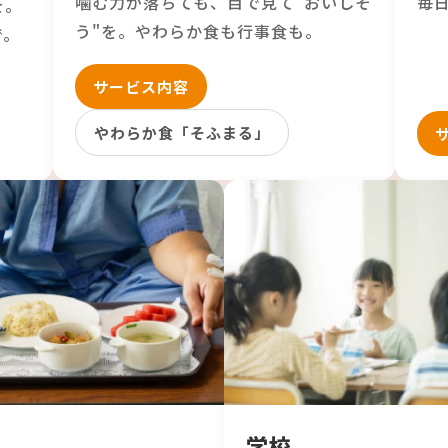
噛む力が落ちても、目で見て"おいしそ
毎
を。
う"を。やわらか食も行事食も。
で。
サービス内容
やわらか食「そふまる」
学校