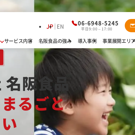
資料ダウ
06-6948-5245
JP
EN
平日9:00～17:00
サービス内容
名阪食品の強み
導入事例
事業展開エリ
業態別お悩み解決
稚園給食
認定こども園・保育園・幼稚園
給食
特別養護老人ホーム・介護老人保健施設
社
名阪食品
有料老人ホーム・サービス付高齢者向け住
、
まるごと
寮）
障がい者施設
病院
さい
カフェテリア（社員食堂・寮）