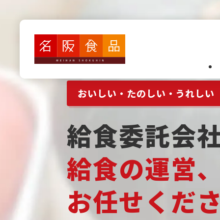
業務内容
おいしい・たのしい・うれしい
認定こども園・保育園・幼
高齢者施設・障がい者施設
給食委託会
病院給食
給食の運営
カフェテリア(社員食堂・
学校給食
お任せくだ