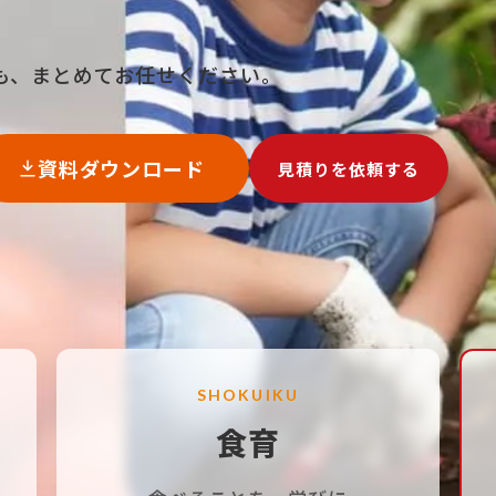
も、まとめてお任せください。
全・安心への取り組み
採用情報
生管理の考え方
代表メッセージ
資料ダウンロード
見積りを依頼する
機管理体制について
仕事紹介
生管理室による検査
社員インタビュー
客様サポート体制
数字で見る名阪食品
募集要項
SHOKUIKU
食育