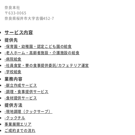
奈良本社
〒633-0065
奈良県桜井市大字吉備452-7
サービス内容
提供先
-保育園・幼稚園・認定こども園の給食
-老人ホーム・高齢者施設・介護施設の給食
-病院給食
-社員食堂・寮の食事提供委託/カフェテリア運営
-学校給食
業務内容
-献立作成サービス
-調理・食事提供サービス
-食材提供サービス
提供方法
-現地調理（クックサーブ）
-クックチル
事業展開エリア
ご成約までの流れ