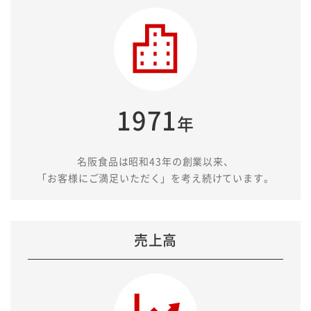
名阪食品の強み
安全・安心への取り組み
採用情報
1971
会社情報
年
よくある質問
名阪食品は昭和43年の創業以来、
「お客様にご満足いただく」を考え続けています。
サービス提供までの流れ
からだよろこぶメニュー
売上高
お役立ち情報
お知らせ