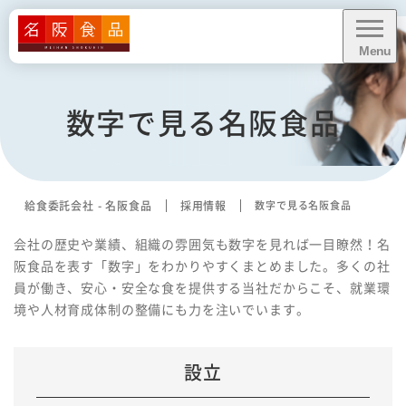
Menu
CLOSE
数字で見る名阪食品
給食に関するお問い合わせ・
お見積り依頼
資料ダウンロード
給食委託会社 - 名阪食品
採用情報
数字で見る名阪食品
会社の歴史や業績、組織の雰囲気も数字を見れば一目瞭然！名
阪食品を表す「数字」をわかりやすくまとめました。多くの社
員が働き、安心・安全な食を提供する当社だからこそ、就業環
業務内容
境や人材育成体制の整備にも力を注いでいます。
業態別お悩み解決
設立
導入事例