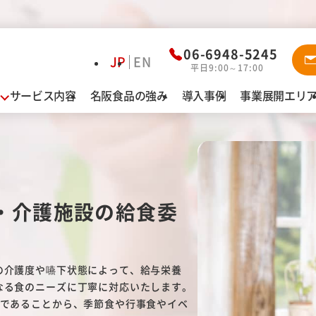
資料ダウ
06-6948-5245
JP
EN
平日9:00～17:00
サービス内容
名阪食品の強み
導入事例
事業展開エリ
業態別お悩み解決
導
給食
認定こども園・保育園・幼稚園
名
特別養護老人ホーム・介護老人保健施設
有料老人ホーム・サービス付高齢者向け住宅
・介護施設の給食委
障がい者施設
病院
カフェテリア（社員食堂・寮）
の介護度や嚥下状態によって、給与栄養
なる食のニーズに丁寧に対応いたします。
みであることから、季節食や行事食やイベ