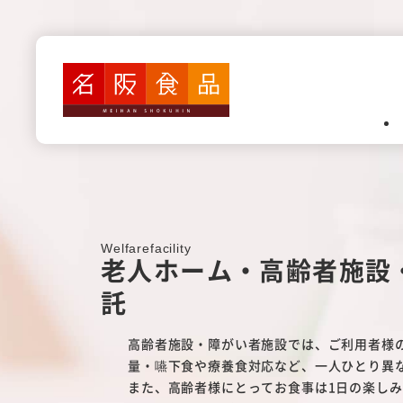
業務内容
認定こども園・保育園・幼稚園
高齢者施設・障がい者施設給食
病院給食
Welfarefacility
老人ホーム・高齢者施設
カフェテリア(社員食堂・寮）
託
学校給食
高齢者施設・障がい者施設では、ご利用者様
量・嚥下食や療養食対応など、一人ひとり異
また、高齢者様にとってお食事は1日の楽し