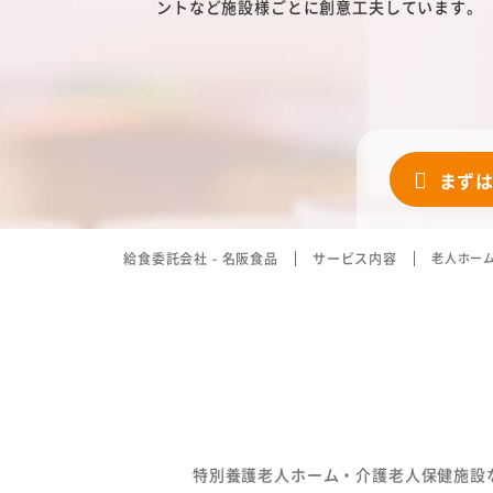
ントなど施設様ごとに創意工夫しています。
安全・安心への取り組
衛生管理の考え方
危機管理体制について
まず
衛生管理室による検査
お客様サポート体制
給食委託会社 - 名阪食品
サービス内容
老人ホー
特別養護老人ホーム・介護老人保健施設
サイトマップ
個人情報保護方針