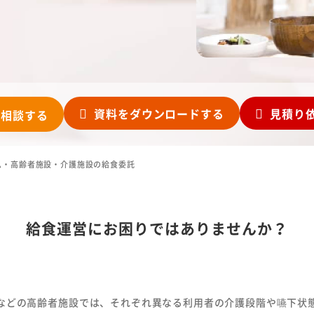
み
採用情報
会社情報
よく
サー
代表メッセージ
社長挨拶・理念
仕事紹介
会社概要
資料を
ダウンロード
する
見積り
は相談
する
から
社員インタビュー
沿革
お役
数字で見る名阪食品
事業部一覧
ム・高齢者施設・介護施設の給食委託
募集要項
お知
給食運営にお困りではありませんか？
などの高齢者施設では、それぞれ異なる利用者の介護段階や嚥下状
免責事項