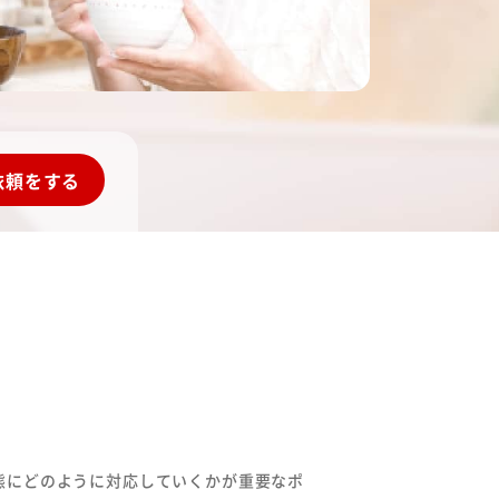
ある質問
ビス提供までの流れ
依頼
をする
だよろこぶメニュー
立ち情報
らせ
態にどのように対応していくかが重要なポ