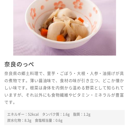
奈良のっぺ
奈良県の郷土料理で、里芋・ごぼう・大根・人参・油揚げが具
の煮物です。薄い醤油味で、食材の味が引き立つ、どこか懐か
しい味です。根菜は身体を内側から温める野菜として知られて
いますが、それ以外にも食物繊維やビタミン・ミネラルが豊富
です。
エネルギー：52kcal
タンパク質：1.6g 脂質：1.2g
炭水化物：8.3g 食塩相当量：0.6g