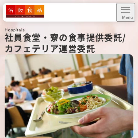
Menu
CLOSE
Hospitals
社員食堂・寮の食事提供委託/
給食に関するお問い合わせ・
カフェテリア運営委託
お見積り依頼
資料ダウンロード
業務内容
業態別お悩み解決
導入事例