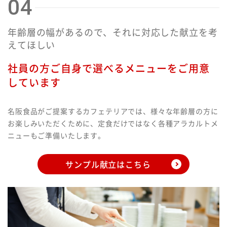
04
年齢層の幅があるので、それに対応した献立を考
えてほしい
社員の方ご自身で選べるメニューをご用意
しています
通常献立
名阪食品がご提案するカフェテリアでは、様々な年齢層の方に
ハンバーガー ポテトフライ イカフライ 温野菜サラダ
お楽しみいただくために、定食だけではなく各種アラカルトメ
ニューもご準備いたします。
サンプル献立はこちら