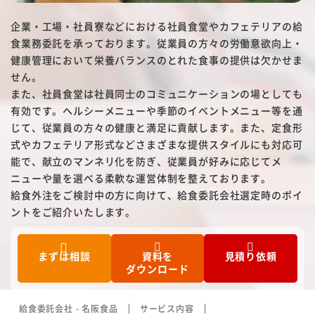
名阪食品の強み
企業・工場・社員寮などにおける社員食堂やカフェテリアの給
食業務委託を承っております。従業員の方々の労働意欲向上・
安全・安心への取り組み
健康管理において栄養バランスのとれた食事の提供は欠かせま
せん。
採用情報
また、社員食堂は社員同士のコミュニケーションの場としても
有効です。ヘルシーメニューや季節のイベントメニュー等を通
会社情報
じて、従業員の方々の健康と満足に貢献します。また、定食形
式やカフェテリア形式などさまざまな提供スタイルにも対応可
よくある質問
能で、献立のマンネリ化を防ぎ、従業員が好みに応じてメ
ニューや量を選べる柔軟な運営体制を整えております。
サービス提供までの流れ
給食外注をご検討中の方に向けて、給食委託会社選定時のポイ
ントをご紹介いたします。
からだよろこぶメニュー
お役立ち情報
まずは相談
資料を
見積り依頼
ダウンロード
お知らせ
給食委託会社 - 名阪食品
サービス内容