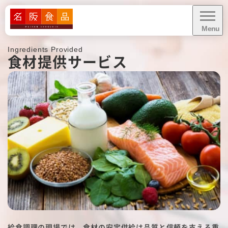
Menu
CLOSE
Ingredients Provided
食材提供サービス
給食に関するお問い合わせ・
お見積り依頼
資料ダウンロード
業務内容
業態別お悩み解決
導入事例
給食調理の現場では、食材の安定供給は品質と信頼を支える重