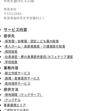
中央大通FNビル22階
奈良本社
〒633-0065
奈良県桜井市大字吉備452-7
サービス内容
提供先
-保育園・幼稚園・認定こども園の給食
-老人ホーム・高齢者施設・介護施設の給食
-病院給食
-社員食堂・寮の食事提供委託/カフェテリア運営
-学校給食
業務内容
-献立作成サービス
-調理・食事提供サービス
-食材提供サービス
提供方法
-現地調理（クックサーブ）
-クックチル
事業展開エリア
ご成約までの流れ