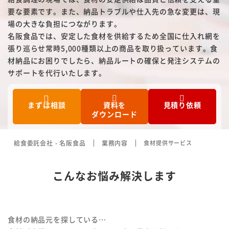
名阪食品の強み
要な要素です。また、納品トラブルや仕入先の急な変更は、現
場の大きな負担につながります。
安全・安心への取り組み
名阪食品では、安定した食材を供給するため全国に仕入れ網を
張り巡らせ常時5,000種類以上の商品を取り扱っています。食
採用情報
材納品にお困りでしたら、納品ルートの確保と発注システムの
サポートを代行いたします。
会社情報
まずは相談
資料を
見積り依頼
よくある質問
ダウンロード
サービス提供までの流れ
給食委託会社 - 名阪食品
業務内容
食材提供サービス
からだよろこぶメニュー
こんなお悩み解決します
お役立ち情報
お知らせ
食材の納品元を探している…