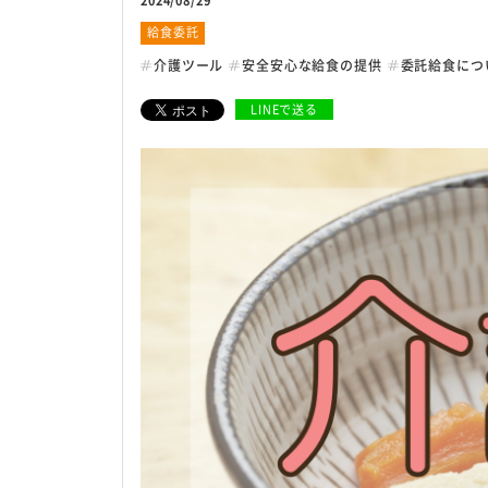
2024/08/29
給食委託
安全・安心への取り組
介護ツール
安全安心な給食の提供
委託給食につ
LINEで送る
衛生管理の考え方
危機管理体制について
衛生管理室による検査
お客様サポート体制
サイトマップ
個人情報保護方針