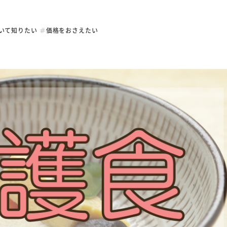
み
採用情報
会社情報
よく
いて知りたい
価格をおさえたい
サー
代表メッセージ
社長挨拶・理念
仕事紹介
会社概要
から
社員インタビュー
沿革
お役
数字で見る名阪食品
事業部一覧
募集要項
お知
免責事項