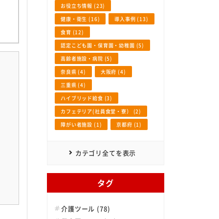
お役立ち情報 (23)
健康・衛生 (16)
導入事例 (13)
食育 (12)
認定こども園・保育園・幼稚園 (5)
高齢者施設・病院 (5)
奈良県 (4)
大阪府 (4)
三重県 (4)
ハイブリッド給食 (3)
カフェテリア(社員食堂・寮） (2)
障がい者施設 (1)
京都府 (1)
カテゴリ全てを表示
タグ
介護ツール (78)