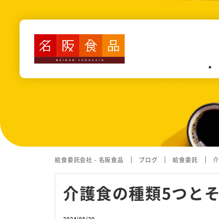
業務内容
認定こども園・保育園・幼稚園
高齢者施設・障がい者施設給食
病院給食
カフェテリア(社員食堂・寮）
給食委託会社 - 名阪食品
ブログ
給食委託
介
学校給食
介護食の種類5つと