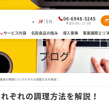
資料ダウ
06-6948-5245
JP
EN
平日9:00～17:00
サービス内容
名阪食品の強み
導入事例
事業展開エリ
業態別お悩み解決
導
給食
認定こども園・保育園・幼稚園
ブログ
名
特別養護老人ホーム・介護老人保健施設
有料老人ホーム・サービス付高齢者向け住宅
障がい者施設
護食の種類5つとそれぞれの調理方法を解説！
病院
カフェテリア（社員食堂・寮）
それぞれの調理方法を解説！