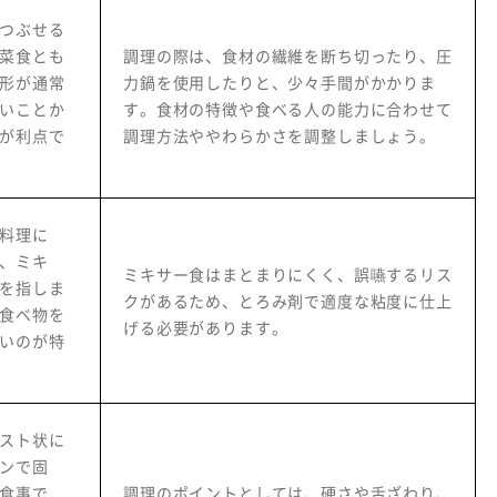
つぶせる
菜食とも
調理の際は、食材の繊維を断ち切ったり、圧
形が通常
力鍋を使用したりと、少々手間がかかりま
いことか
す。食材の特徴や食べる人の能力に合わせて
が利点で
調理方法ややわらかさを調整しましょう。
料理に
、ミキ
ミキサー食はまとまりにくく、誤嚥するリス
を指しま
クがあるため、とろみ剤で適度な粘度に仕上
食べ物を
げる必要があります。
いのが特
スト状に
ンで固
食事で
調理のポイントとしては、硬さや舌ざわり、