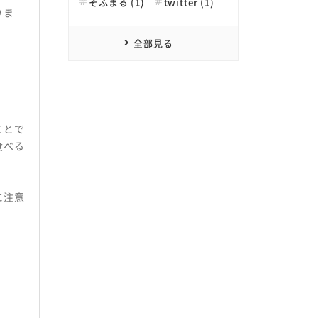
そふまる (1)
twitter (1)
りま
全部見る
ことで
食べる
に注意