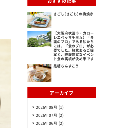
おすすめ記事
さごし(さごち)の梅焼き
ある質問
ビス提供までの流れ
【大阪府吹田市・カロー
レエベッサ千里丘】「介
護のプロ」である私たち
には、「食のプロ」が必
だよろこぶメニュー
要でした。熱意あるご提
案と、経験豊富なイベン
ト食の実績が決め手です
立ち情報
黒糖ちんすこう
らせ
アーカイブ
2026年08月 (1)
2026年07月 (2)
2026年06月 (2)