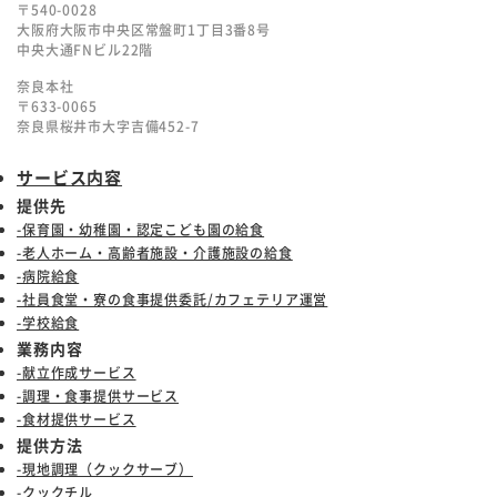
〒540-0028
大阪府大阪市中央区常盤町1丁目3番8号
中央大通FNビル22階
奈良本社
〒633-0065
奈良県桜井市大字吉備452-7
サービス内容
提供先
-保育園・幼稚園・認定こども園の給食
-老人ホーム・高齢者施設・介護施設の給食
-病院給食
-社員食堂・寮の食事提供委託/カフェテリア運営
-学校給食
業務内容
-献立作成サービス
-調理・食事提供サービス
-食材提供サービス
提供方法
-現地調理（クックサーブ）
-クックチル