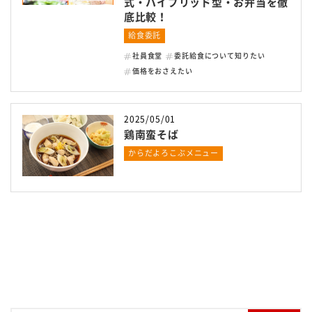
式・ハイブリッド型・お弁当を徹
名阪食品の強み
底比較！
給食委託
安全・安心への取り組み
社員食堂
委託給食について知りたい
価格をおさえたい
採用情報
会社情報
2025/05/01
鶏南蛮そば
よくある質問
からだよろこぶメニュー
サービス提供までの流れ
からだよろこぶメニュー
お役立ち情報
お知らせ