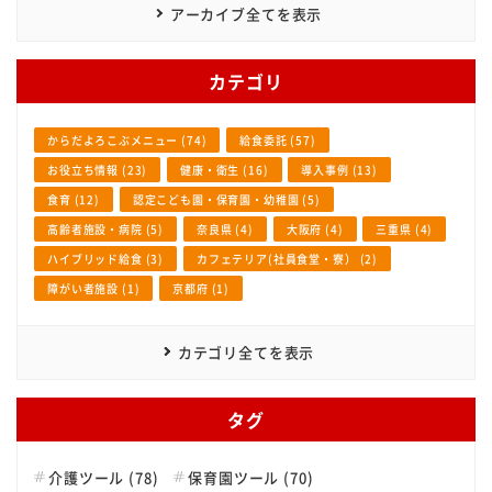
アーカイブ全てを表示
カテゴリ
からだよろこぶメニュー (74)
給食委託 (57)
お役立ち情報 (23)
健康・衛生 (16)
導入事例 (13)
食育 (12)
認定こども園・保育園・幼稚園 (5)
高齢者施設・病院 (5)
奈良県 (4)
大阪府 (4)
三重県 (4)
ハイブリッド給食 (3)
カフェテリア(社員食堂・寮） (2)
障がい者施設 (1)
京都府 (1)
カテゴリ全てを表示
タグ
介護ツール (78)
保育園ツール (70)