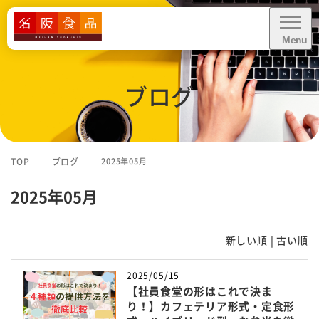
Menu
CLOSE
ブログ
給食に関するお問い合わせ・
お見積り依頼
資料ダウンロード
TOP
ブログ
2025年05月
2025年05月
業務内容
新しい順 |
古い順
業態別お悩み解決
2025/05/15
【社員食堂の形はこれで決ま
導入事例
り！】カフェテリア形式・定食形