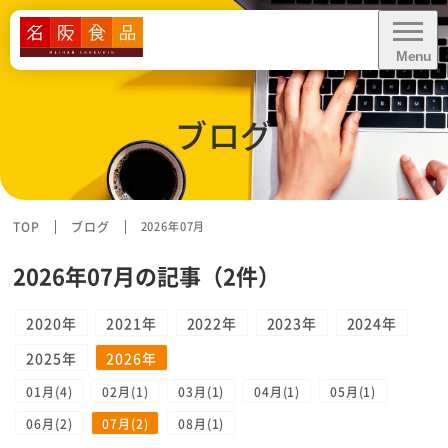
Menu
CLOSE
ブログ
給食に関するお問い合わせ・
お見積り依頼
資料ダウンロード
TOP
ブログ
2026年07月
2026年07月の記事（2件）
業務内容
2020年
2021年
2022年
2023年
2024年
2025年
2026年
業態別お悩み解決
01月(4)
02月(1)
03月(1)
04月(1)
05月(1)
導入事例
06月(2)
07月(2)
08月(1)