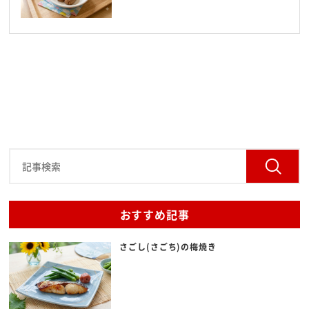
おすすめ記事
さごし(さごち)の梅焼き