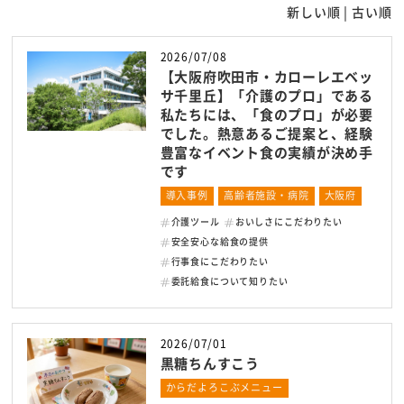
新しい順 |
古い順
名阪食品の強み
2026/07/08
安全・安心への取り組み
【大阪府吹田市・カローレエベッ
サ千里丘】「介護のプロ」である
採用情報
私たちには、「食のプロ」が必要
でした。熱意あるご提案と、経験
会社情報
豊富なイベント食の実績が決め手
です
よくある質問
導入事例
高齢者施設・病院
大阪府
介護ツール
おいしさにこだわりたい
サービス提供までの流れ
安全安心な給食の提供
行事食にこだわりたい
からだよろこぶメニュー
委託給食について知りたい
お役立ち情報
2026/07/01
黒糖ちんすこう
お知らせ
からだよろこぶメニュー