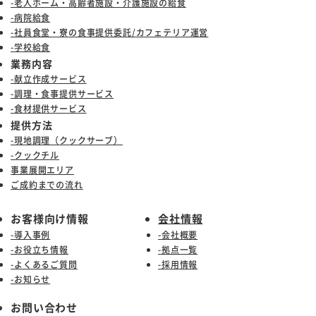
-老人ホーム・高齢者施設・介護施設の給食
-病院給食
-社員食堂・寮の食事提供委託/カフェテリア運営
-学校給食
業務内容
-献立作成サービス
-調理・食事提供サービス
-食材提供サービス
提供方法
-現地調理（クックサーブ）
-クックチル
事業展開エリア
ご成約までの流れ
お客様向け情報
会社情報
-導入事例
-会社概要
-お役立ち情報
-拠点一覧
-よくあるご質問
-採用情報
-お知らせ
お問い合わせ