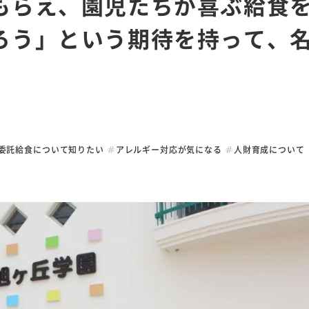
もらえ、園児たちが喜ぶ給食
ろう」という期待を持って、
み
採用情報
会社情報
よく
。
サー
代表メッセージ
社長挨拶・理念
仕事紹介
会社概要
から
社員インタビュー
沿革
委託給食について知りたい
アレルギー対応が気になる
人財育成について
お役
数字で見る名阪食品
事業部一覧
募集要項
お知
免責事項