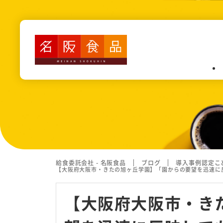
業務内容
認定こども園・保育園・幼稚園
高齢者施設・障がい者施設給食
病院給食
カフェテリア(社員食堂・寮）
給食委託会社 - 名阪食品
ブログ
導入事例
認定こ
【大阪府大阪市・きたの旭ヶ丘学園】「園からの要望を迅速に
学校給食
【大阪府大阪市・き