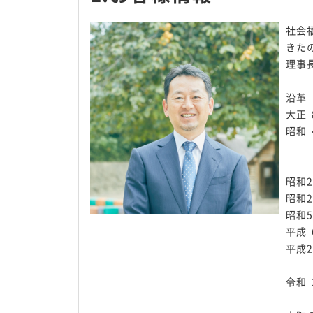
社会
きたの旭
理事
沿革
大正
昭和
幼
（
昭和
昭和
昭和
平成
平成
園名
令和