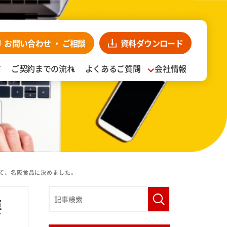
お問い合わせ・
ンロード
お見積り依頼
CLOSE
お問い合わせ
・
ご相談
資料
ダウンロード
ア
ご契約までの流れ
よくあるご質問
会社情報
入事例
阪食品の強み
て、名阪食品に決めました。
要