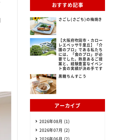
を
おすすめ記事
名
ある質問
さごし(さごち)の梅焼き
ビス提供までの流れ
【大阪府吹田市・カロー
レエベッサ千里丘】「介
護のプロ」である私たち
だよろこぶメニュー
には、「食のプロ」が必
要でした。熱意あるご提
案と、経験豊富なイベン
立ち情報
ト食の実績が決め手です
黒糖ちんすこう
らせ
アーカイブ
2026年08月 (1)
2026年07月 (2)
2026年06月 (2)