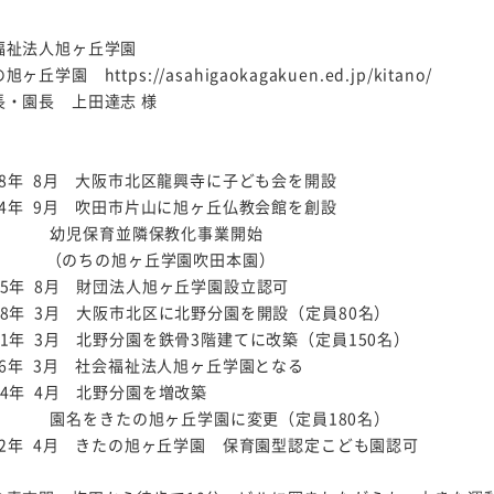
福祉法人旭ヶ丘学園
ヶ丘学園 https://asahigaokagakuen.ed.jp/kitano/
長・園長 上田達志 様
 8年 8月 大阪市北区龍興寺に子ども会を開設
 4年 9月 吹田市片山に旭ヶ丘仏教会館を創設
児保育並隣保教化事業開始
のちの旭ヶ丘学園吹田本園）
25年 8月 財団法人旭ヶ丘学園設立認可
28年 3月 大阪市北区に北野分園を開設（定員80名）
51年 3月 北野分園を鉄骨3階建てに改築（定員150名）
 6年 3月 社会福祉法人旭ヶ丘学園となる
24年 4月 北野分園を増改築
をきたの旭ヶ丘学園に変更（定員180名）
 2年 4月 きたの旭ヶ丘学園 保育園型認定こども園認可