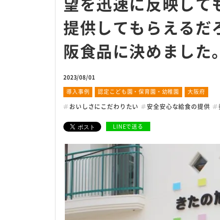
望を迅速に反映して
提供してもらえるだ
安全・安心への取り組
阪食品に決めました
衛生管理の考え方
危機管理体制について
2023/08/01
衛生管理室による検査
導入事例
認定こども園・保育園・幼稚園
大阪府
おいしさにこだわりたい
安全安心な給食の提供
お客様サポート体制
LINEで送る
サイトマップ
個人情報保護方針