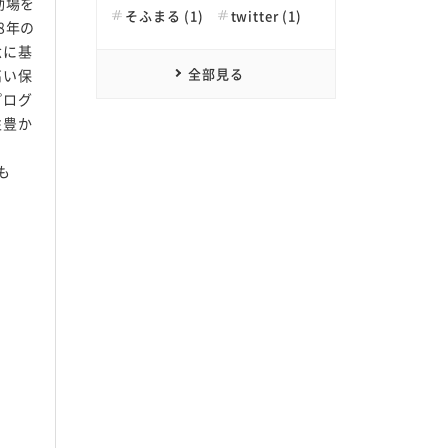
動場を
そふまる (1)
twitter (1)
8年の
念に基
全部見る
高い保
プログ
性豊か
も