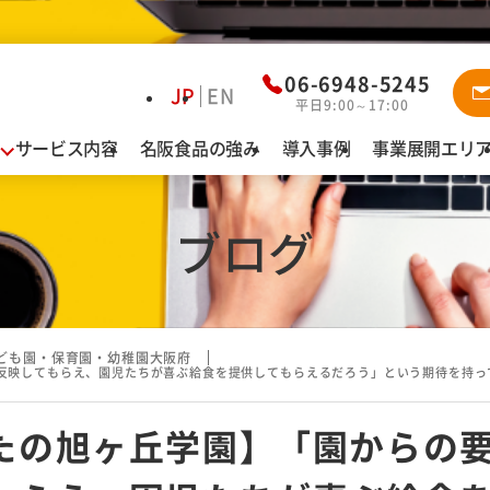
資料ダウ
06-6948-5245
JP
EN
平日9:00～17:00
サービス内容
名阪食品の強み
導入事例
事業展開エリ
業態別お悩み解決
導
給食
認定こども園・保育園・幼稚園
ブログ
名
特別養護老人ホーム・介護老人保健施設
有料老人ホーム・サービス付高齢者向け住宅
障がい者施設
ども園・保育園・幼稚園
大阪府
反映してもらえ、園児たちが喜ぶ給食を提供してもらえるだろう」という期待を持っ
病院
カフェテリア（社員食堂・寮）
たの旭ヶ丘学園】「園からの