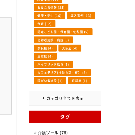
お役立ち情報 (23)
健康・衛生 (16)
導入事例 (13)
食育 (12)
認定こども園・保育園・幼稚園 (5)
高齢者施設・病院 (5)
奈良県 (4)
大阪府 (4)
三重県 (4)
ハイブリッド給食 (3)
カフェテリア(社員食堂・寮） (2)
障がい者施設 (1)
京都府 (1)
カテゴリ全てを表示
タグ
介護ツール (78)