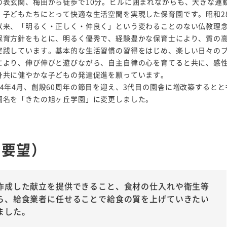
の表玄関、梅田から徒歩で10分。ビルに囲まれながらも、大きな運
、子どもたちにとって快適な生活空間を実現した保育園です。昭和2
以来、「明るく・正しく・仲良く」という変わることのない仏教理
保育方針をもとに、明るく優秀で、経験豊かな保育士により、質の
実践しています。基本的な生活習慣の習得をはじめ、楽しい日々の
により、伸び伸びと遊びながら、自主自律の心を育てると共に、感
身共に健やかな子どもの発達促進を願っています。
24年4月、創設60周年の節目を迎え、3代目の園舎に増改築するとと
園名を「きたの旭ヶ丘学園」に変更しました。
や要望）
作成した献立を提供できること、食材の仕入れや衛生等
ら、給食業者に任せることで給食の質を上げていきたい
ました。