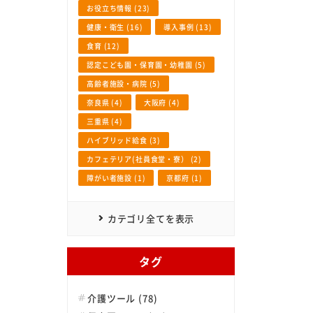
お役立ち情報 (23)
健康・衛生 (16)
導入事例 (13)
食育 (12)
認定こども園・保育園・幼稚園 (5)
高齢者施設・病院 (5)
奈良県 (4)
大阪府 (4)
三重県 (4)
ハイブリッド給食 (3)
カフェテリア(社員食堂・寮） (2)
障がい者施設 (1)
京都府 (1)
カテゴリ全てを表示
タグ
介護ツール (78)