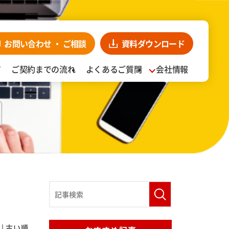
お問い合わせ・
ンロード
お見積り依頼
CLOSE
お問い合わせ
・
ご相談
資料
ダウンロード
ア
ご契約までの流れ
よくあるご質問
会社情報
入事例
阪食品の強み
|
古い順