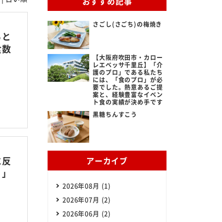
おすすめ記事
さごし(さごち)の梅焼き
ある質問
ると
食数
ビス提供までの流れ
【大阪府吹田市・カロー
レエベッサ千里丘】「介
護のプロ」である私たち
には、「食のプロ」が必
だよろこぶメニュー
要でした。熱意あるご提
案と、経験豊富なイベン
ト食の実績が決め手です
立ち情報
黒糖ちんすこう
らせ
に反
アーカイブ
う」
2026年08月 (1)
2026年07月 (2)
2026年06月 (2)