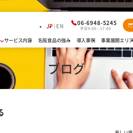
資料ダウ
06-6948-5245
JP
EN
平日9:00～17:00
サービス内容
名阪食品の強み
導入事例
事業展開エリ
業態別お悩み解決
導
給食
認定こども園・保育園・幼稚園
ブログ
名
特別養護老人ホーム・介護老人保健施設
有料老人ホーム・サービス付高齢者向け住宅
障がい者施設
病院
る
カフェテリア（社員食堂・寮）
新しい順 