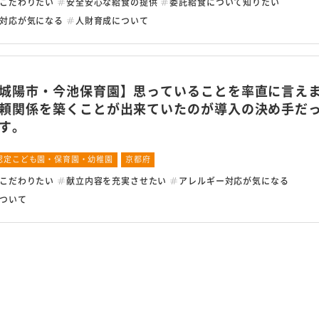
こだわりたい
安全安心な給食の提供
委託給食について知りたい
対応が気になる
人財育成について
Copyright © MEIHAN 
城陽市・今池保育園】思っていることを率直に言え
頼関係を築くことが出来ていたのが導入の決め手だ
す。
認定こども園・保育園・幼稚園
京都府
こだわりたい
献立内容を充実させたい
アレルギー対応が気になる
ついて