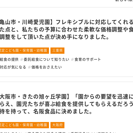
み
採用情報
会社情報
よく
亀山市・川崎愛児園】フレキシブルに対応してくれ
た点と、私たちの予算に合わせた柔軟な価格調整や
サー
代表メッセージ
社長挨拶・理念
調整をして頂いた点が決め手になりました。
仕事紹介
会社概要
から
認定こども園・保育園・幼稚園
三重県
社員インタビュー
沿革
給食の提供
委託給食について知りたい
食育のサポート
お役
数字で見る名阪食品
事業部一覧
対応が気になる
価格をおさえたい
募集要項
お知
大阪市・きたの旭ヶ丘学園】「園からの要望を迅速
らえ、園児たちが喜ぶ給食を提供してもらえるだろ
待を持って、名阪食品に決めました。
認定こども園・保育園・幼稚園
大阪府
免責事項