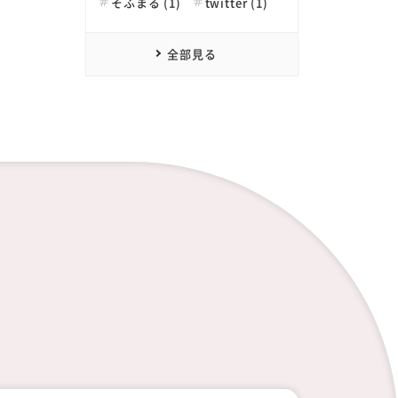
そふまる (1)
twitter (1)
全部見る