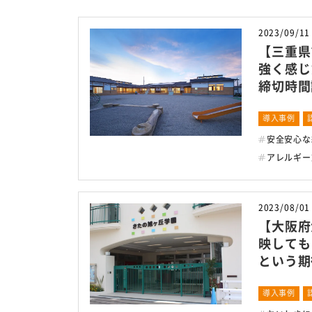
2023/09/11
安全・安心への取り組
【三重県
強く感じ
衛生管理の考え方
締切時間
危機管理体制について
導入事例
衛生管理室による検査
安全安心な
お客様サポート体制
アレルギー
2023/08/01
【大阪府
映しても
という期
導入事例
サイトマップ
個人情報保護方針