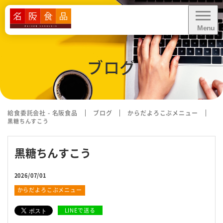
Menu
CLOSE
ブログ
給食に関するお問い合わせ・
お見積り依頼
資料ダウンロード
給食委託会社 - 名阪食品
ブログ
からだよろこぶメニュー
黒糖ちんすこう
黒糖ちんすこう
業務内容
2026/07/01
業態別お悩み解決
からだよろこぶメニュー
導入事例
LINEで送る