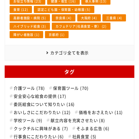
お役立ち情報 (23)
健康・衛生 (16)
導入事例 (13)
食育 (12)
認定こども園・保育園・幼稚園 (5)
高齢者施設・病院 (5)
奈良県 (4)
大阪府 (4)
三重県 (4)
ハイブリッド給食 (3)
カフェテリア(社員食堂・寮） (2)
障がい者施設 (1)
京都府 (1)
カテゴリ全てを表示
タグ
介護ツール (78)
保育園ツール (70)
安全安心な給食の提供 (17)
委託給食について知りたい (16)
おいしさにこだわりたい (12)
価格をおさえたい (11)
学校ツール (9)
献立内容を充実させたい (8)
クックチルに興味がある (7)
そふまる広告 (6)
行事食にこだわりたい (6)
社員食堂 (5)