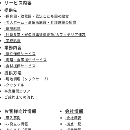
サービス内容
提供先
-保育園・幼稚園・認定こども園の給食
-老人ホーム・高齢者施設・介護施設の給食
-病院給食
-社員食堂・寮の食事提供委託/カフェテリア運営
-学校給食
業務内容
-献立作成サービス
-調理・食事提供サービス
-食材提供サービス
提供方法
-現地調理（クックサーブ）
-クックチル
事業展開エリア
ご成約までの流れ
お客様向け情報
会社情報
-導入事例
-会社概要
-お役立ち情報
-拠点一覧