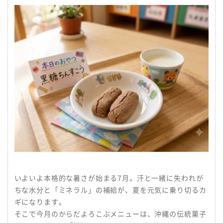
名阪食品の強み
安全・安心への取り組み
採用情報
会社情報
よくある質問
サービス提供までの流れ
からだよろこぶメニュー
いよいよ本格的な暑さが始まる7月。汗と一緒に失われが
お役立ち情報
ちな水分と「ミネラル」の補給が、夏を元気に乗り切るカ
ギになります。
お知らせ
そこで今月のからだよろこぶメニューは、沖縄の伝統菓子