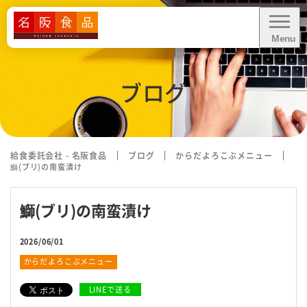
Menu
CLOSE
ブログ
給食に関するお問い合わせ・
お見積り依頼
資料ダウンロード
給食委託会社 - 名阪食品
ブログ
からだよろこぶメニュー
鰤(ブリ)の南蛮漬け
鰤(ブリ)の南蛮漬け
業務内容
2026/06/01
業態別お悩み解決
からだよろこぶメニュー
導入事例
LINEで送る