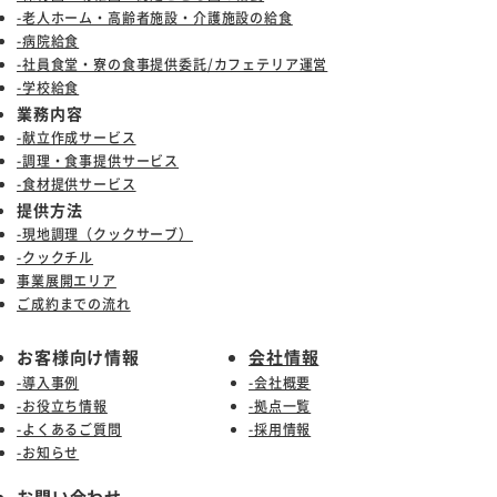
-老人ホーム・高齢者施設・介護施設の給食
-病院給食
-社員食堂・寮の食事提供委託/カフェテリア運営
-学校給食
業務内容
-献立作成サービス
-調理・食事提供サービス
-食材提供サービス
提供方法
-現地調理（クックサーブ）
-クックチル
事業展開エリア
ご成約までの流れ
お客様向け情報
会社情報
-導入事例
-会社概要
-お役立ち情報
-拠点一覧
-よくあるご質問
-採用情報
-お知らせ
お問い合わせ