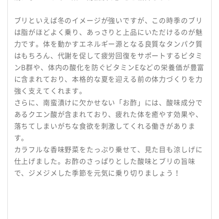
ブリといえば冬のイメージが強いですが、この時季のブリ
は脂がほどよく乗り、あっさりと上品にいただけるのが魅
力です。体を動かすエネルギー源となる良質なタンパク質
はもちろん、代謝を促して疲労回復をサポートするビタミ
ンB群や、体内の酸化を防ぐビタミンEなどの栄養価が豊富
に含まれており、本格的な夏を迎える前の体力づくりを力
強く支えてくれます。
さらに、南蛮漬けに欠かせない「お酢」には、酸味成分で
あるクエン酸が含まれており、疲れた体を癒やす効果や、
落ちてしまいがちな食欲を刺激してくれる働きがありま
す。
カラフルな香味野菜をたっぷり乗せて、見た目も涼しげに
仕上げました。お酢のさっぱりとした酸味とブリの旨味
で、ジメジメした季節を元気に乗り切りましょう！