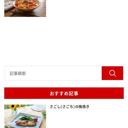
おすすめ記事
さごし(さごち)の梅焼き