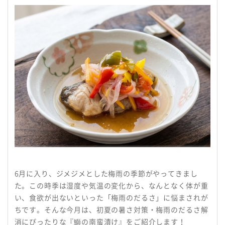
名阪食品の強み
安全・安心への取り組み
採用情報
会社情報
よくある質問
サービス提供までの流れ
からだよろこぶメニュー
6月に入り、ジメジメとした梅雨の季節がやってきまし
お役立ち情報
た。この時季は湿度や気温の変化から、なんとなく体が重
い、食欲が出ないといった「梅雨のだるさ」に悩まされが
お知らせ
ちです。そんな今月は、初夏の暑さ対策・梅雨のだるさ解
消にぴったりな『鰤の南蛮漬け』をご紹介します！