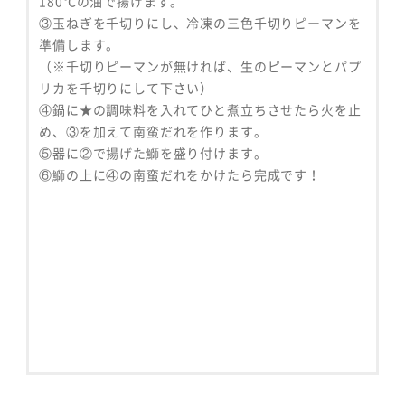
180℃の油で揚げます。
③玉ねぎを千切りにし、冷凍の三色千切りピーマンを
準備します。
（※千切りピーマンが無ければ、生のピーマンとパプ
リカを千切りにして下さい）
④鍋に★の調味料を入れてひと煮立ちさせたら火を止
め、③を加えて南蛮だれを作ります。
⑤器に②で揚げた鰤を盛り付けます。
⑥鰤の上に④の南蛮だれをかけたら完成です！