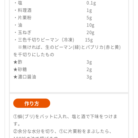
・塩 0.1g
・料理酒 1g
・片栗粉 5g
・油 10g
・玉ねぎ 20g
・三色千切りピーマン（冷凍) 15g
※無ければ、生のピーマン(緑)とパプリカ(赤と黄)
を千切りにしたもの
★酢 3g
★砂糖 2g
★濃口醤油 3g
作り方
①鰤(ブリ)をバットに入れ、塩と酒で下味をつけま
す。
②余分な水分を切り、①に片栗粉をまぶしたら、