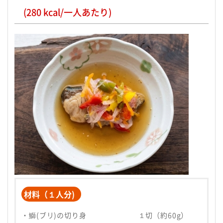
(280 kcal/一人あたり)
材料（１人分)
・鰤(ブリ)の切り身 １切（約60g）