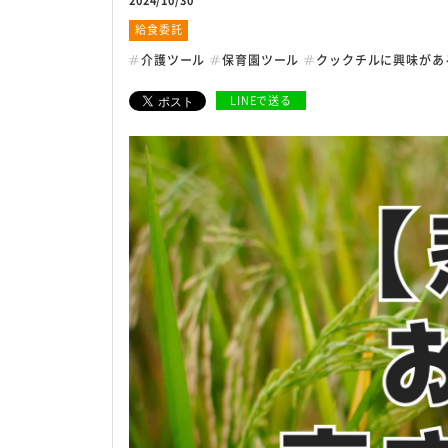
2024/10/30
給食委託
安全・安心への取り組
介護ツール
保育園ツール
クックチルに興味があ
LINEで送る
衛生管理の考え方
危機管理体制について
衛生管理室による検査
お客様サポート体制
サイトマップ
個人情報保護方針