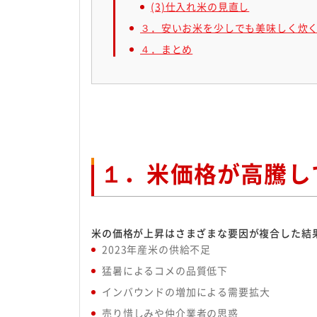
(3)仕入れ米の見直し
３．安いお米を少しでも美味しく炊
４．まとめ
１．米価格が高騰し
米の価格が上昇はさまざまな要因が複合した結
2023年産米の供給不足
猛暑によるコメの品質低下
インバウンドの増加による需要拡大
売り惜しみや仲介業者の思惑