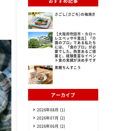
おすすめ記事
さごし(さごち)の梅焼き
ある質問
ビス提供までの流れ
【大阪府吹田市・カロー
レエベッサ千里丘】「介
護のプロ」である私たち
には、「食のプロ」が必
だよろこぶメニュー
要でした。熱意あるご提
案と、経験豊富なイベン
ト食の実績が決め手です
立ち情報
黒糖ちんすこう
らせ
アーカイブ
2026年08月 (1)
2026年07月 (2)
2026年06月 (2)