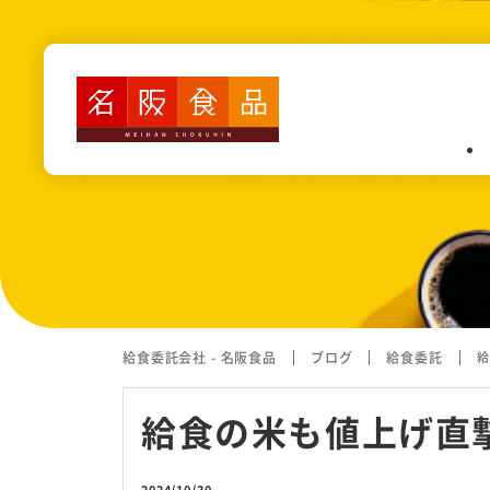
業務内容
認定こども園・保育園・幼稚園
高齢者施設・障がい者施設給食
病院給食
カフェテリア(社員食堂・寮）
給食委託会社 - 名阪食品
ブログ
給食委託
給
学校給食
給食の米も値上げ直