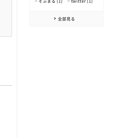
そふまる (1)
twitter (1)
全部見る