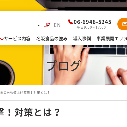
資料ダウ
06-6948-5245
JP
EN
平日9:00～17:00
サービス内容
名阪食品の強み
導入事例
事業展開エリ
業態別お悩み解決
導
給食
認定こども園・保育園・幼稚園
ブログ
名
特別養護老人ホーム・介護老人保健施設
有料老人ホーム・サービス付高齢者向け住宅
障がい者施設
食の米も値上げ直撃！対策とは？
病院
カフェテリア（社員食堂・寮）
撃！対策とは？