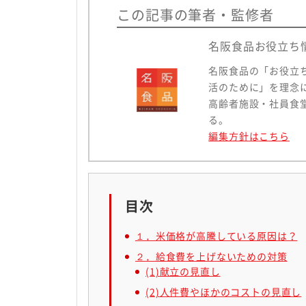
この記事の筆者・監修者
名阪食品お役立ち
名阪食品の「お役立
活のために」を理念
高齢者施設・社員食
る。
編集方針はこちら
目次
１．米価格が高騰している原因は？
２．給食費を上げないための対策
(1)献立の見直し
(2)人件費やほかのコストの見直し