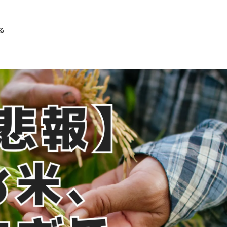
み
採用情報
会社情報
よく
る
サー
代表メッセージ
社長挨拶・理念
仕事紹介
会社概要
から
社員インタビュー
沿革
お役
数字で見る名阪食品
事業部一覧
募集要項
お知
免責事項