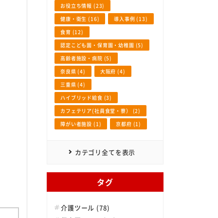
お役立ち情報 (23)
健康・衛生 (16)
導入事例 (13)
食育 (12)
認定こども園・保育園・幼稚園 (5)
高齢者施設・病院 (5)
奈良県 (4)
大阪府 (4)
三重県 (4)
ハイブリッド給食 (3)
カフェテリア(社員食堂・寮） (2)
障がい者施設 (1)
京都府 (1)
カテゴリ全てを表示
タグ
介護ツール (78)