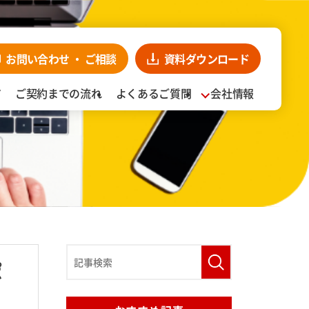
お問い合わせ・
ンロード
お見積り依頼
CLOSE
お問い合わせ
・
ご相談
資料
ダウンロード
ア
ご契約までの流れ
よくあるご質問
会社情報
入事例
阪食品の強み
ポ