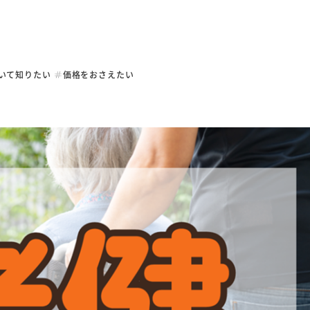
み
採用情報
会社情報
よく
サー
いて知りたい
価格をおさえたい
代表メッセージ
社長挨拶・理念
仕事紹介
会社概要
から
社員インタビュー
沿革
お役
数字で見る名阪食品
事業部一覧
募集要項
お知
免責事項