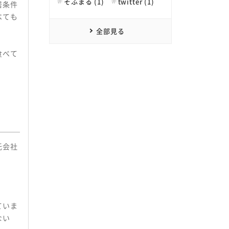
そふまる (1)
twitter (1)
居条件
べても
全部見る
食べて
託会社
ていま
ない