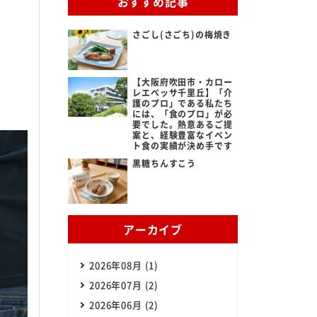
おすすめ記事
さごし(さごち)の梅焼き
ある質問
ビス提供までの流れ
【大阪府吹田市・カロー
レエベッサ千里丘】「介
護のプロ」である私たち
には、「食のプロ」が必
だよろこぶメニュー
要でした。熱意あるご提
案と、経験豊富なイベン
ト食の実績が決め手です
立ち情報
黒糖ちんすこう
らせ
アーカイブ
2026年08月 (1)
2026年07月 (2)
2026年06月 (2)