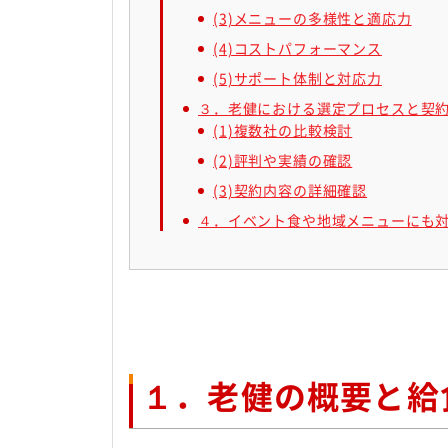
(3)メニューの多様性と適応力
(4)コストパフォーマンス
(5)サポート体制と対応力
３．老健における選定プロセスと契
(1)複数社の比較検討
(2)評判や実績の確認
(3)契約内容の詳細確認
４．イベント食や地域メニューにも
１．老健の概要と給