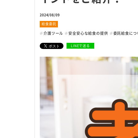
2024/08/09
安全・安心への取り組
給食委託
介護ツール
安全安心な給食の提供
委託給食につ
衛生管理の考え方
LINEで送る
危機管理体制について
衛生管理室による検査
お客様サポート体制
サイトマップ
個人情報保護方針