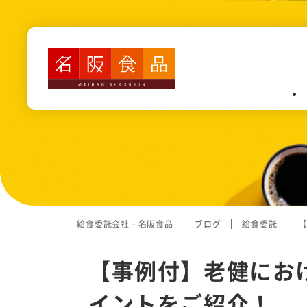
業務内容
認定こども園・保育園・幼稚園
高齢者施設・障がい者施設給食
病院給食
カフェテリア(社員食堂・寮）
給食委託会社 - 名阪食品
ブログ
給食委託
【
学校給食
【事例付】老健にお
イントをご紹介！