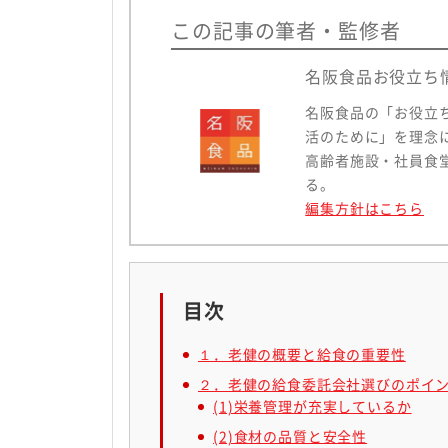
この記事の筆者・監修者
名阪食品お役立ち
名阪食品の「お役立
活のために」を理念
高齢者施設・社員食
る。
編集方針はこちら
目次
１．老健の概要と給食の重要性
２．老健の給食委託会社選びのポイ
(1)栄養管理が充実しているか
(2)食材の品質と安全性