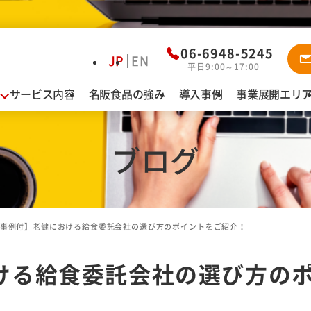
資料ダウ
06-6948-5245
JP
EN
平日9:00～17:00
サービス内容
名阪食品の強み
導入事例
事業展開エリ
業態別お悩み解決
導
給食
認定こども園・保育園・幼稚園
ブログ
名
特別養護老人ホーム・介護老人保健施設
有料老人ホーム・サービス付高齢者向け住宅
障がい者施設
事例付】老健における給食委託会社の選び方のポイントをご紹介！
病院
カフェテリア（社員食堂・寮）
ける給食委託会社の選び方の