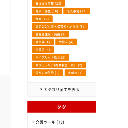
お役立ち情報 (23)
健康・衛生 (16)
導入事例 (13)
食育 (12)
認定こども園・保育園・幼稚園 (5)
高齢者施設・病院 (5)
奈良県 (4)
大阪府 (4)
三重県 (4)
ハイブリッド給食 (3)
カフェテリア(社員食堂・寮） (2)
障がい者施設 (1)
京都府 (1)
カテゴリ全てを表示
タグ
介護ツール (78)