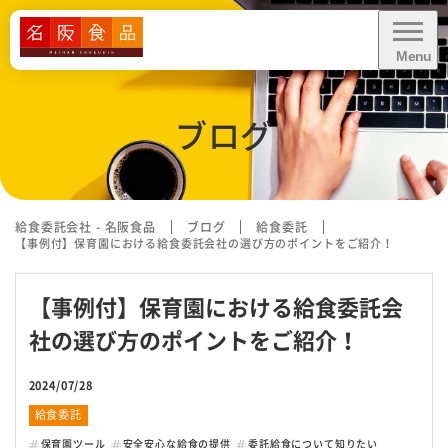
Menu
CLOSE
ブログ
給食に関するお問い合わせ・
お見積り依頼
資料ダウンロード
給食委託会社 - 名阪食品
ブログ
給食委託
【事例付】保育園における給食委託会社の選び方のポイントをご紹介！
【事例付】保育園における給食委託会
業務内容
社の選び方のポイントをご紹介！
業態別お悩み解決
2024/07/28
給食委託
導入事例
保育園ツール
安全安心な給食の提供
委託給食について知りたい