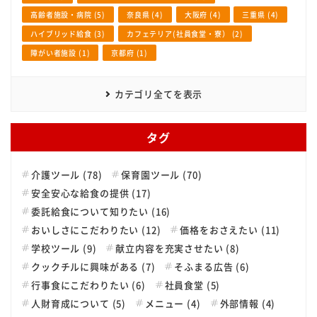
高齢者施設・病院 (5)
奈良県 (4)
大阪府 (4)
三重県 (4)
ハイブリッド給食 (3)
カフェテリア(社員食堂・寮） (2)
障がい者施設 (1)
京都府 (1)
カテゴリ全てを表示
タグ
介護ツール (78)
保育園ツール (70)
安全安心な給食の提供 (17)
委託給食について知りたい (16)
おいしさにこだわりたい (12)
価格をおさえたい (11)
学校ツール (9)
献立内容を充実させたい (8)
クックチルに興味がある (7)
そふまる広告 (6)
行事食にこだわりたい (6)
社員食堂 (5)
人財育成について (5)
メニュー (4)
外部情報 (4)