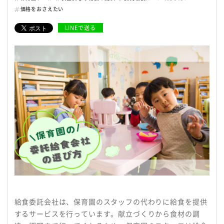
名阪食品の強み
価格をおさえたい
LINEで送る
安全・安心への取り組み
採用情報
会社情報
よくある質問
サービス提供までの流れ
からだよろこぶメニュー
お役立ち情報
給食委託会社は、保育園のスタッフの代わりに給食を提供
お知らせ
するサービスを行っています。献立づくりから食材の調