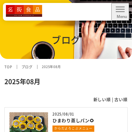
Menu
CLOSE
ブログ
給食に関するお問い合わせ・
お見積り依頼
資料ダウンロード
TOP
ブログ
2025年08月
2025年08月
業務内容
新しい順 |
古い順
業態別お悩み解決
2025/08/01
ひまわり蒸しパン🌻
導入事例
からだよろこぶメニュー